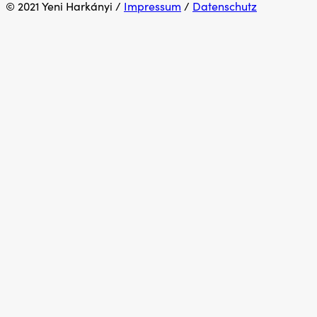
Widgets
© 2021 Yeni Harkányi /
Impressum
/
Datenschutz