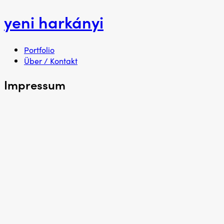
yeni harkányi
Menü
Zum
Portfolio
Inhalt
Über / Kontakt
springen
Impressum