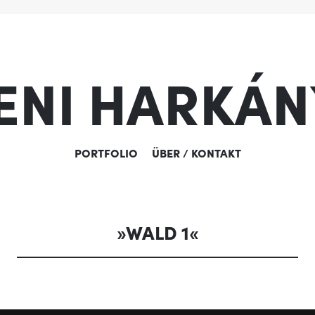
ENI HARKÁN
ZUM
PORTFOLIO
ÜBER / KONTAKT
INHALT
SPRINGEN
»WALD 1«