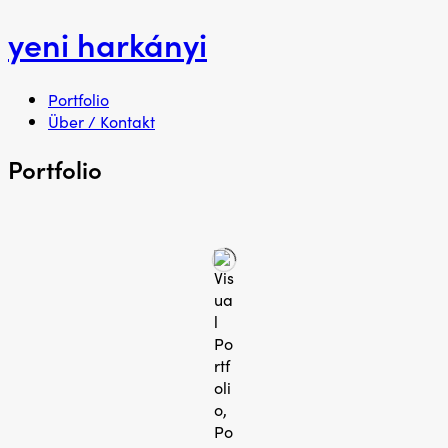
yeni harkányi
Menü
Zum
Portfolio
Inhalt
Über / Kontakt
springen
Portfolio